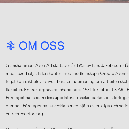
❃ OM OSS
Glanshammars Åkeri AB startades år 1968 av Lars Jakobsson, då s
med Laxo-balja. Bilen köptes med medlemskap i Örebro Åkericen
Inget kontrakt blev skrivet, bara en uppmaning om att bilen skull
flakbilen. En traktorgrävare inhandlades 1981 för jobb åt SIAB i 
Företaget har sedan dess uppdaterat maskin parken och förfogar
dumper. Företaget har utvecklats med hjälp av duktiga och solidar
entreprenadföretag.