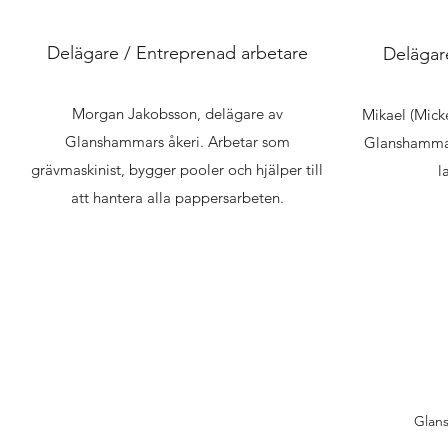
Delägare / Entreprenad arbetare
Delägare
Morgan Jakobsson, delägare av
Mikael (Mick
Glanshammars åkeri. Arbetar som
Glanshammar
grävmaskinist, bygger pooler och hjälper till
l
att hantera alla pappersarbeten.
Glan