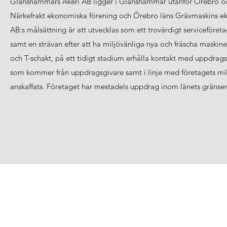
Glanshammars Åkeri AB ligger i Glanshammar utanför Örebro och 
Närkefrakt ekonomiska förening och Örebro läns Grävmaskins ek
AB:s målsättning är att utvecklas som ett trovärdigt serviceföreta
samt en strävan efter att ha miljövänliga nya och fräscha maskine
och T-schakt, på ett tidigt stadium erhålla kontakt med uppdrags
som kommer från uppdragsgivare samt i linje med företagets milj
anskaffats. Företaget har mestadels uppdrag inom länets gränse